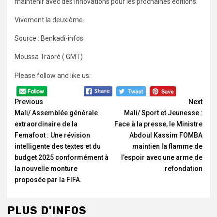
maintenir avec des innovations pour les prochaines éditions.
Vivement la deuxième.
Source : Benkadi-infos
Moussa Traoré ( GMT)
Please follow and like us:
Continue
Reading
Previous
Next
Mali/ Assemblée générale
Mali/ Sport et Jeunesse :
extraordinaire de la
Face à la presse, le Ministre
Femafoot : Une révision
Abdoul Kassim FOMBA
intelligente des textes et du
maintien la flamme de
budget 2025 conformément à
l’espoir avec une arme de
la nouvelle monture
refondation
proposée par la FIFA.
PLUS D'INFOS