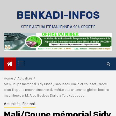
Skip
to
BENKADI-INFOS
content
SITE D'ACTUALITÉ MALIENNE À 90% SPORTIF
Primary
Menu
Home
Actualités
Mali/Coupe mémorial Sidy Cissé , Gaoussou Diallo et Youssef Traoré
alias Trap : La reconnaissance du mérite des anciennes gloires locales
magnifiée par M. Alou Boubou Diallo à Torokobougou.
Actualités
Football
Mali/Coupe mémorial Sidy