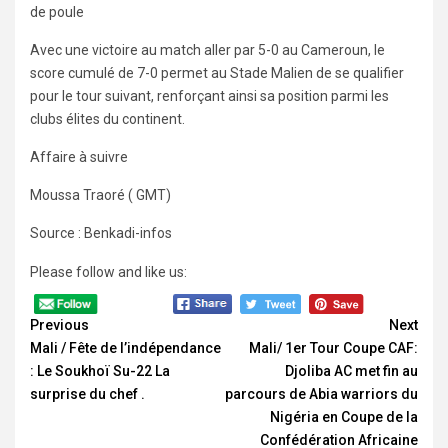
de poule
Avec une victoire au match aller par 5-0 au Cameroun, le
score cumulé de 7-0 permet au Stade Malien de se qualifier
pour le tour suivant, renforçant ainsi sa position parmi les
clubs élites du continent.
Affaire à suivre
Moussa Traoré ( GMT)
Source : Benkadi-infos
Please follow and like us:
Continue
Reading
Previous
Next
Mali / Fête de l’indépendance
Mali/ 1er Tour Coupe CAF:
: Le Soukhoï Su-22 La
Djoliba AC met fin au
surprise du chef .
parcours de Abia warriors du
Nigéria en Coupe de la
Confédération Africaine