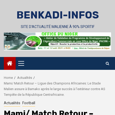
Skip
to
BENKADI-INFOS
content
SITE D'ACTUALITÉ MALIENNE À 90% SPORTIF
Primary
Menu
Home
Actualités
Mami/ Match Retour – Ligue des Champions Africaines: Le Stade
Malien assure à Bamako après le large succès à l’extérieur contre AS
Tempête de la République Centrafricaine.
Actualités
Football
Mami/ Match Retour –