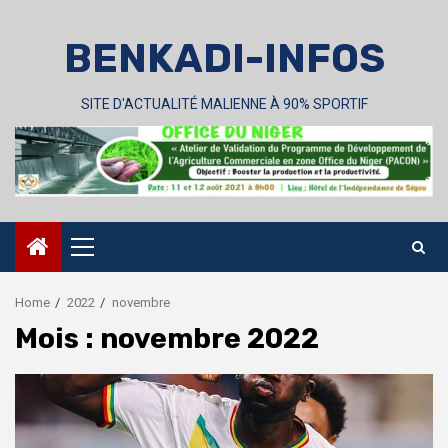
Skip
to
BENKADI-INFOS
content
SITE D'ACTUALITÉ MALIENNE À 90% SPORTIF
Primary
Menu
Home
2022
novembre
Mois :
novembre 2022