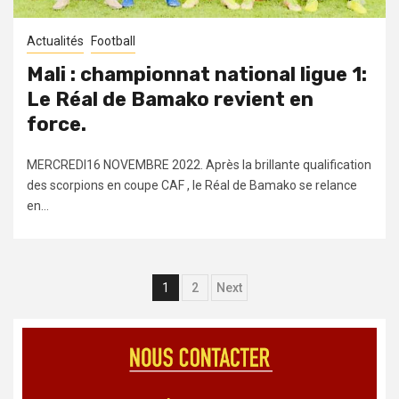
Actualités
Football
Mali : championnat national ligue 1:
Le Réal de Bamako revient en
force.
MERCREDI16 NOVEMBRE 2022. Après la brillante qualification
des scorpions en coupe CAF , le Réal de Bamako se relance
en...
Navigation
1
2
Next
des
articles