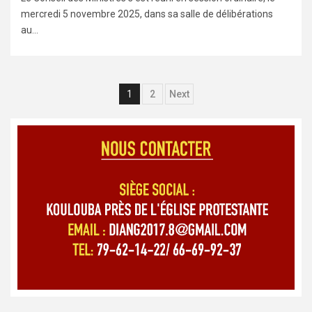
mercredi 5 novembre 2025, dans sa salle de délibérations
au...
Navigation
1
2
Next
des
articles